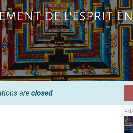
ment de l'esprit en
ations are
closed
EN