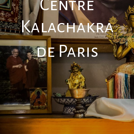
Centre
Kalachakra
de Paris