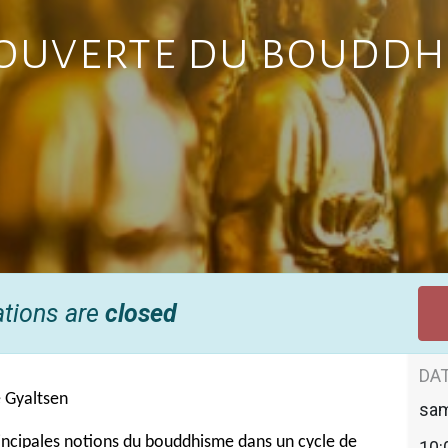
ouverte du bouddh
ations are
closed
DAT
 Gyaltsen
sa
ncipales notions du bouddhisme dans un cycle de
10: