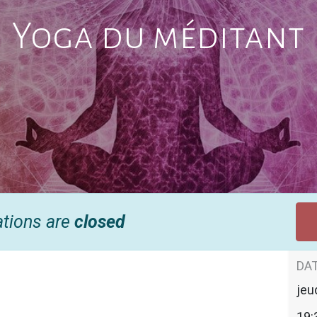
Yoga du méditant
ations are
closed
DAT
jeu
19: