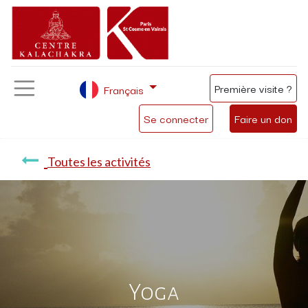
Première visite ?
Français
Se connecter
Faire un don
Toutes les activités
Yoga