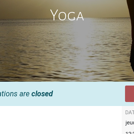
Yoga
ations are
closed
DAT
jeu
12: