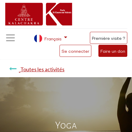
Première visite ?
Français
Se connecter
Faire un don
Toutes les activités
Yoga