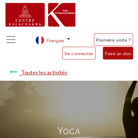
Première visite ?
Français
Se connecter
Faire un don
Toutes les activités
Yoga