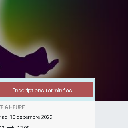
Inscriptions terminées
E & HEURE
medi
10 décembre 2022
00
12:00