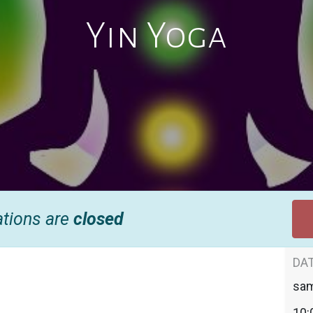
Yin Yoga
ations are
closed
DAT
sa
10: