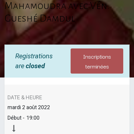
Mahamoudra avec Vén.
Gueshé Damdul
Inscriptions
Registrations
terminées
are
closed
DATE & HEURE
mardi
2 août 2022
Début -
19:00