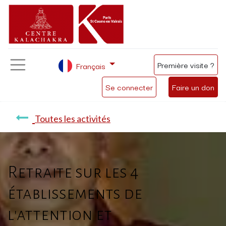
Première visite ?
Français
Se connecter
Faire un don
Toutes les activités
Retraite sur les 4
établissements de
l'attention et