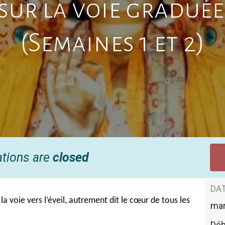
sur la voie graduée 
(Semaines 1 et 2)
ations are
closed
DAT
a voie vers l’éveil, autrement dit le cœur de tous les
mar
Déb