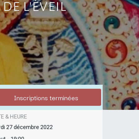
de l'éveil
Inscriptions terminées
E & HEURE
di
27 décembre 2022
ut -
19:00