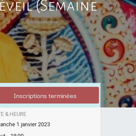
'éveil (Semaine
Inscriptions terminées
E & HEURE
manche
1 janvier 2023
ut -
19:00