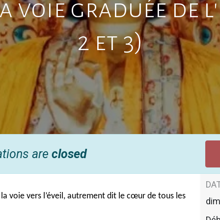
a voie graduée de l
2 et 3)
ations are
closed
DAT
a voie vers l’éveil, autrement dit le cœur de tous les
di
Déb