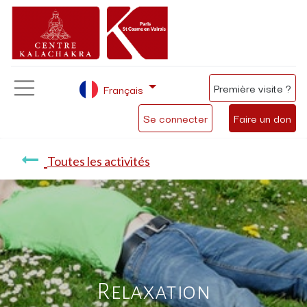
Première visite ?
Français
Se connecter
Faire un don
Toutes les activités
Relaxation