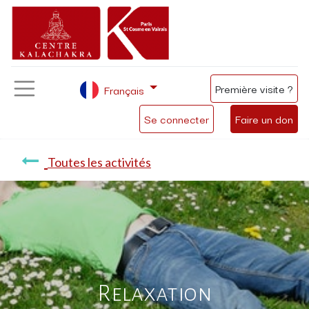
Première visite ?
Français
Se connecter
Faire un don
Toutes les activités
Relaxation