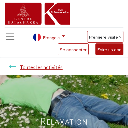
Première visite ?
Français
Se connecter
Faire un don
Toutes les activités
Relaxation