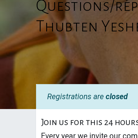
Questions/rép
Thubten Yesh
Registrations are
closed
Join us for this 24 hour
Every year we invite our com