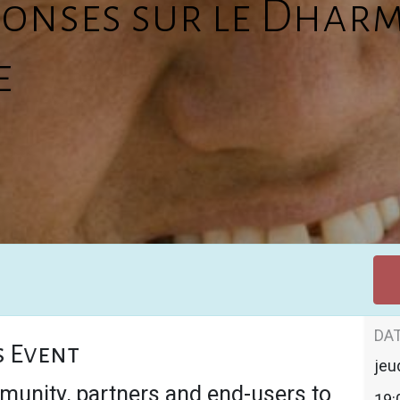
onses sur le Dhar
e
DAT
s Event
jeu
munity, partners and end-users to
19: