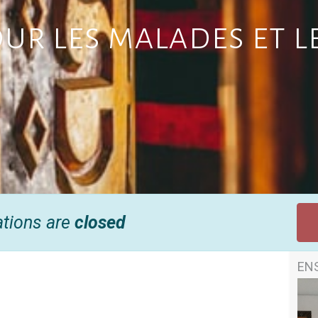
our les malades et l
ations are
closed
EN