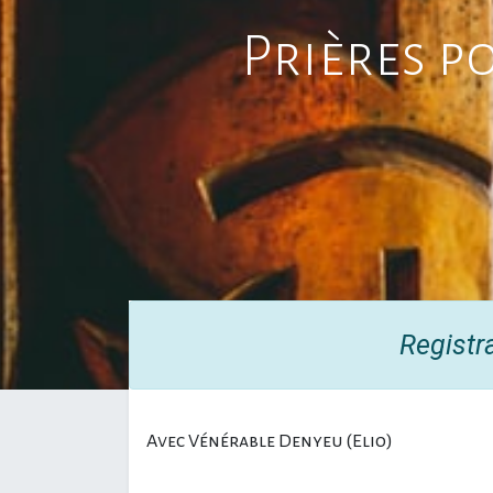
Prières p
Registr
Avec Vénérable Denyeu (Elio)