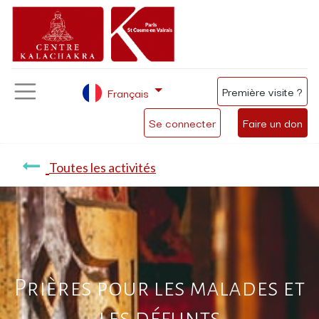
Première visite ?
Français
Se connecter
Faire un don
Toutes les activités
Prières pour les malades et
les défunts