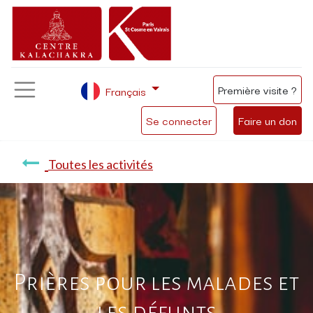
Première visite ?
Français
Se connecter
Faire un don
Toutes les activités
Prières pour les malades et
les défunts