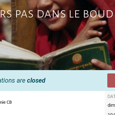
rs pas dans le bou
ations are
closed
DAT
inie CB
di
10: