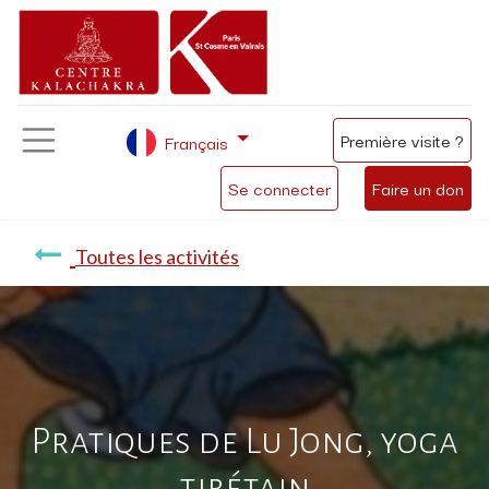
Première visite ?
Français
Se connecter
Faire un don
Toutes les activités
Pratiques de Lu Jong, yoga
tibétain