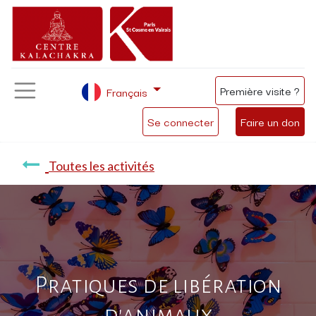
Première visite ?
Français
Se connecter
Faire un don
Toutes les activités
Pratiques de libération
d'animaux