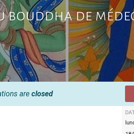
u bouddha de médec
ations are
closed
DAT
lun
18: