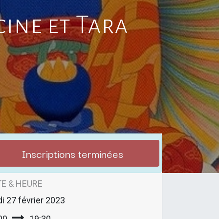
ine et Tara
Inscriptions terminées
E & HEURE
di
27 février 2023
00
19:30