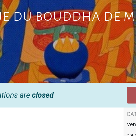
ue du bouddha de m
ations are
closed
DAT
ven
18: