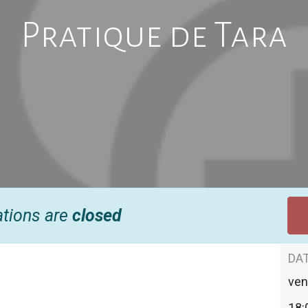
Pratique de Tara
ations are
closed
DAT
ven
18: