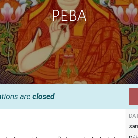
PEBA
ations are
closed
DAT
sa
Déb