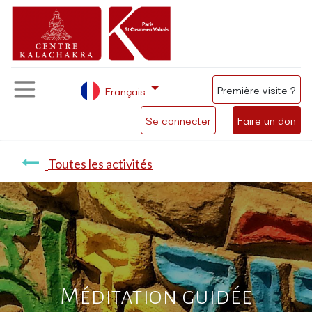
Première visite ?
Français
Se connecter
Faire un don
Toutes les activités
Méditation guidée