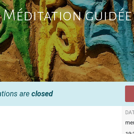
Méditation guidée
ations are
closed
DAT
mer
19: