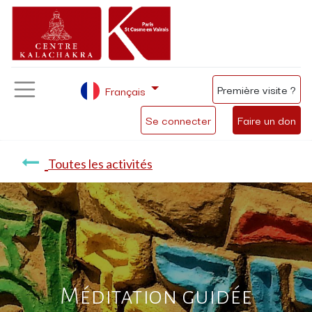
Première visite ?
Français
Se connecter
Faire un don
Toutes les activités
Méditation guidée