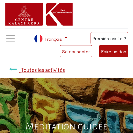
Première visite ?
Français
Se connecter
Faire un don
Toutes les activités
Méditation guidée