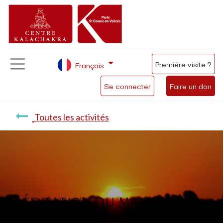
Première visite ?
Français
Se connecter
Faire un don
Toutes les activités
Méditation du matin
présentée par Virginie