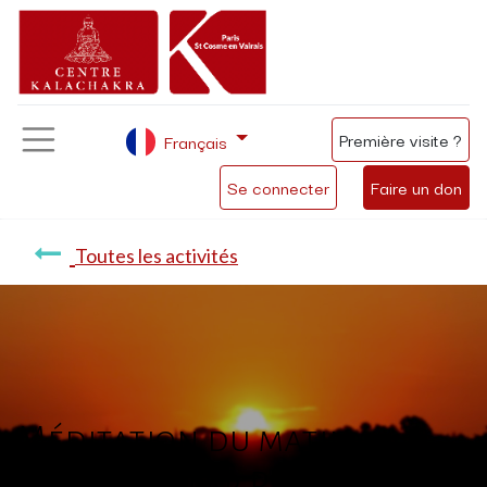
Première visite ?
Français
Se connecter
Faire un don
Toutes les activités
Méditation du matin
présentée par Philippe