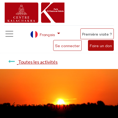
Première visite ?
Français
Se connecter
Faire un don
Toutes les activités
Méditation du matin avec
Philippe