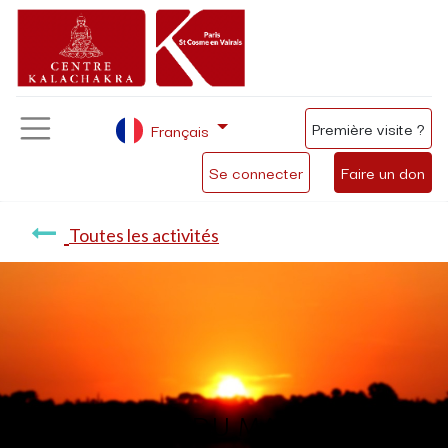
Première visite ?
Français
Se connecter
Faire un don
Toutes les activités
Méditation du matin