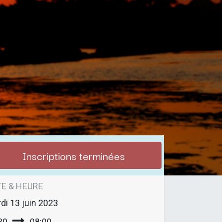
Inscriptions terminées
E & HEURE
di
13 juin 2023
30
08:00