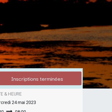
Inscriptions terminées
E & HEURE
credi
24 mai 2023
30
08:00