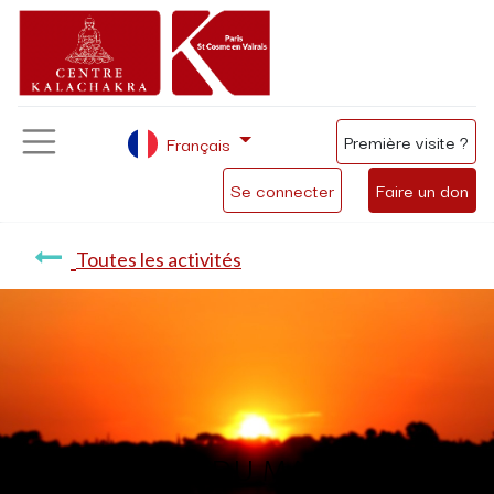
Première visite ?
Français
Se connecter
Faire un don
Toutes les activités
Méditation du matin