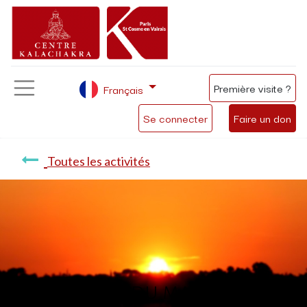
Première visite ?
Français
Se connecter
Faire un don
Toutes les activités
Méditation du matin