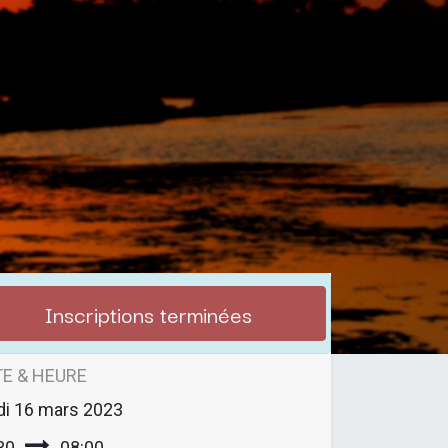
Inscriptions terminées
E & HEURE
di
16 mars 2023
30
08:00