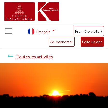
Première visite ?
Français
Se connecter
Faire un don
Toutes les activités
Méditation du matin