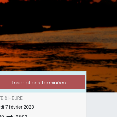
Inscriptions terminées
E & HEURE
di
7 février 2023
30
08:00