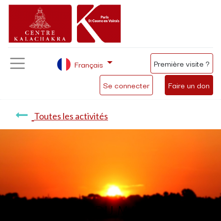
Première visite ?
Français
Se connecter
Faire un don
Toutes les activités
Méditation du matin