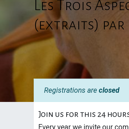
Les Trois Aspe
(extraits) pa
Registrations are
closed
Join us for this 24 hour
Every year we invite our com