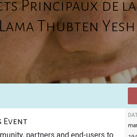
cts Principaux de la
r Lama Thubten Yesh
DAT
s Event
mar
munity, partners and end-users to
19: