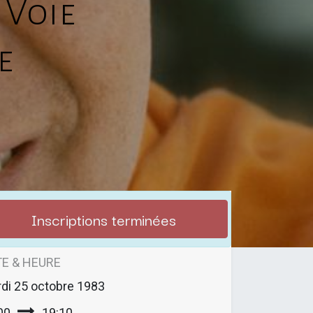
 Voie
e
Inscriptions terminées
E & HEURE
di
25 octobre 1983
00
19:10