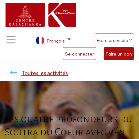
Première visite ?
Français
Se connecter
Faire un don
Toutes les activités
Les quatre profondeurs du
Soutra du Coeur avec vén.