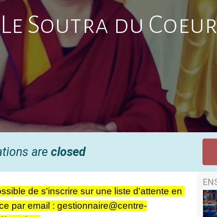
Le Soutra du Coeu
ations are
closed
EN
ssible de s'inscrire sur une liste d'attente en 
ace par email : gestionnaire@centre-