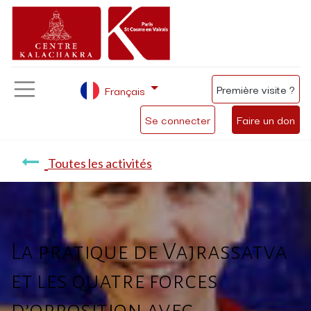
Première visite ?
Français
Se connecter
Faire un don
Toutes les activités
La pratique de Vajrassatva
et les quatre forces
d’opposition avec