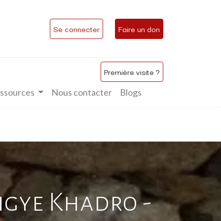
Se connecter
Faire un don
Première visite ?
ssources
Nous contacter
Blogs
ngye Khadro -