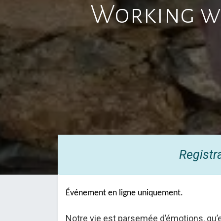
Working wi
Registr
Événement en ligne uniquement.
Notre vie est parsemée d’émotions, qu’e