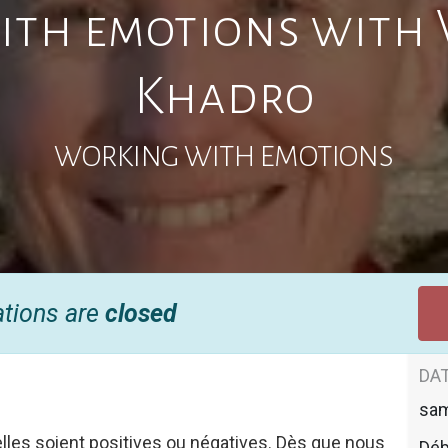
th emotions with 
Khadro
WORKING WITH EMOTIONS
ations are
closed
DAT
sa
lles soient positives ou négatives. Dès que nous
Déb