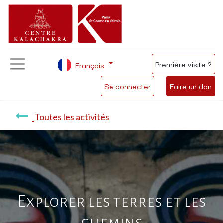
Première visite ?
Français
Se connecter
Faire un don
Toutes les activités
Explorer les terres et les
chemins