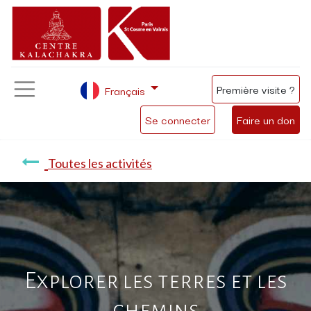
Première visite ?
Français
Se connecter
Faire un don
Toutes les activités
Explorer les terres et les
chemins