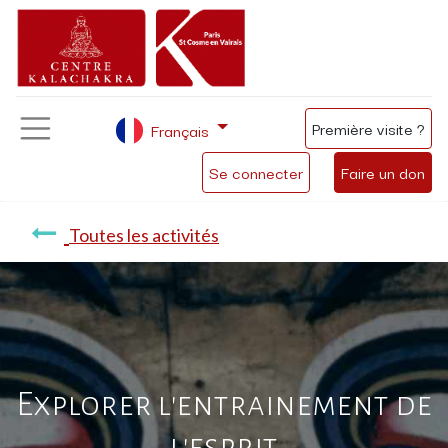
Première visite ?
Français
Se connecter
Faire un don
Toutes les activités
Explorer l'entrainement de
l'esprit